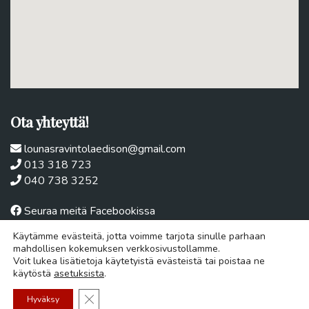
Ota yhteyttä!
lounasravintolaedison@gmail.com
013 318 723
040 738 3252
Seuraa meitä Facebookissa
Käytämme evästeitä, jotta voimme tarjota sinulle parhaan
Voit myös ottaa yhteyttä suoraan lomakkeen
mahdollisen kokemuksen verkkosivustollamme.
kautta
Voit lukea lisätietoja käytetyistä evästeistä tai poistaa ne
käytöstä
asetuksista
.
Nimi
*
Sulje evästebanneri
Hyväksy