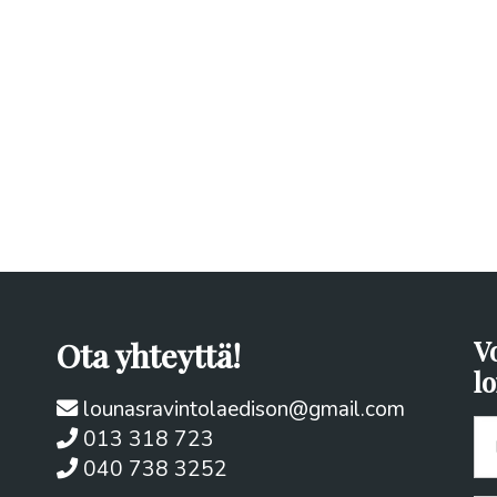
Ota yhteyttä!
V
l
lounasravintolaedison@gmail.com
Ni
013 318 723
040 738 3252