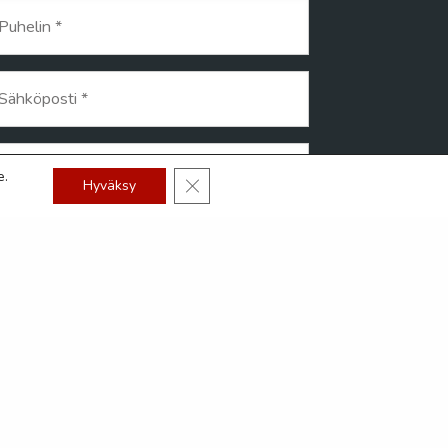
helin
*
hköposti
*
esti
e.
Sulje evästebanneri
Hyväksy
 1000 merkkien enimmäismäärästä
Lähetä