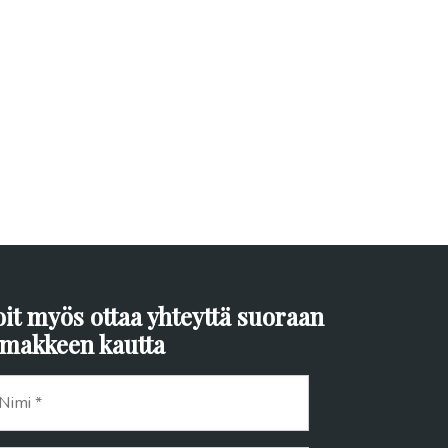
oit myös ottaa yhteyttä suoraan
omakkeen kautta
mi
*