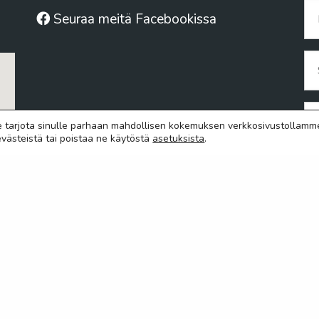
Pu
Seuraa meitä Facebookissa
Sä
Vi
e tarjota sinulle parhaan mahdollisen kokemuksen verkkosivustollamm
 evästeistä tai poistaa ne käytöstä
asetuksista
.
0 /